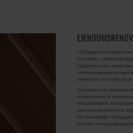
EJENDOMSRENOV
CS Byggeservice udfører en
for erhverv – altid med udg
byggeservice har været ans
restaureringsopgaver igenn
været store som små og af m
Vi renoverer for eksempel k
modernisering af institutione
fitnessfaciliteter, til ombyg
kan sammen med vores dygti
for renoveringer. CS Byggeserv
en større renoveringsopgave