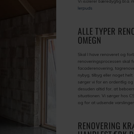
Vi isolerer bæredygtig bl.a.
lerpuds
ALLE TYPER REN
OMEGN
​Skal I have renoveret og for
renoveringsprocessen skal fo
facaderenovering, tagrenov
nybyg, tilbyg eller noget helt
sørger vi for en ordentlig og
desuden altid for, at beboer
situationen. Vi sørger hos C
og for at udsende varslinger
RENOVERING KR