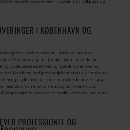
 med
Hempcrete
og renoverer facader med
kalkpuds
og
OVERINGER I KØBENHAVN OG
bedret jeres ejendom, men er I i tvivl om, hvordan
rløbe? Så hører vi gerne fra dig, hvad enten det er
ering, badeværelsesrenovering, ejendomsrenovering,
 andet.​​ Men hvad end jeres projekt er stort eller småt, så
 omhyggelig løsning, der passer til jeres behov! Vi sørger
ne i ejendommen er informeret og har overblik over
S Byggeservice for at have personlig kontakt til beboerne
.
ÆVER PROFESSIONEL OG