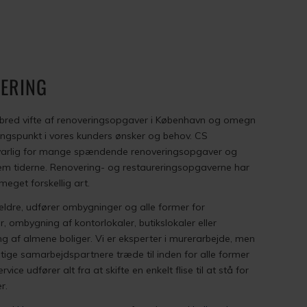
ERING
 bred vifte af renoveringsopgaver i København og omegn
angspunkt i vores kunders ønsker og behov. CS
varlig for mange spændende renoveringsopgaver og
em tiderne. Renovering- og restaureringsopgaverne har
eget forskellig art.
ældre, udfører ombygninger og alle former for
r, ombygning af kontorlokaler, butikslokaler eller
ning af almene boliger. Vi er eksperter i murerarbejde, men
ge samarbejdspartnere træde til inden for alle former
ice udfører alt fra at skifte en enkelt flise til at stå for
r.