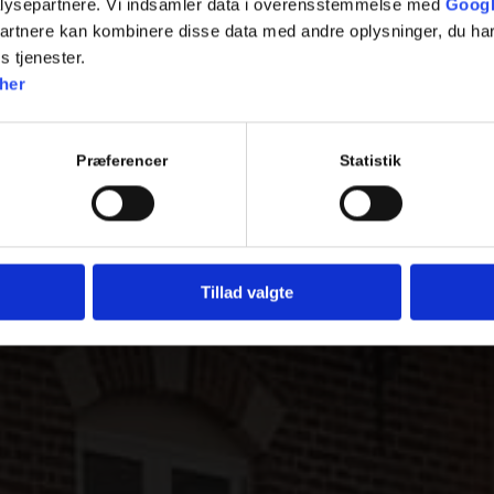
lysepartnere. Vi indsamler data i overensstemmelse med
Googl
partnere kan kombinere disse data med andre oplysninger, du har
s tjenester.
her
Præferencer
Statistik
Tillad valgte