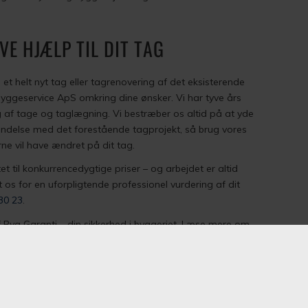
VE HJÆLP TIL DIT TAG
 helt nyt tag eller tagrenovering af det eksisterende
yggeservice ApS omkring dine ønsker. Vi har tyve års
g af tage og taglægning. Vi bestræber os altid på at yde
bindelse med det forestående tagprojekt, så brug vores
rne vil have ændret på dit tag.
tet til konkurrencedygtige priser – og arbejdet er altid
kt os for en uforpligtende professionel vurdering af dit
30 23
.
f Byg Garanti – din sikkerhed i byggeriet. Læse mere om
40 57 30 23