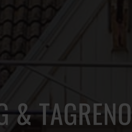
AG
&
TAGRENO