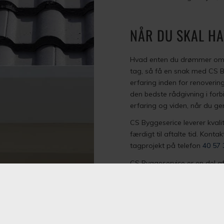
NÅR DU SKAL HA
Hvad enten du drømmer om et
tag, så få en snak med CS B
erfaring inden for renoverin
den bedste rådgivning i for
erfaring og viden, når du ge
​CS Byggeserice leverer kvali
færdigt til aftalte tid. Konta
tagprojekt på telefon
40 57 
CS Byggeservice er en del a
vores garanti i byggeriet.
INDHENT ET TILBUD