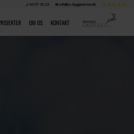
40 57 30 23
info@cs-byggeservice.dk
PROJEKTER
OM OS
KONTAKT