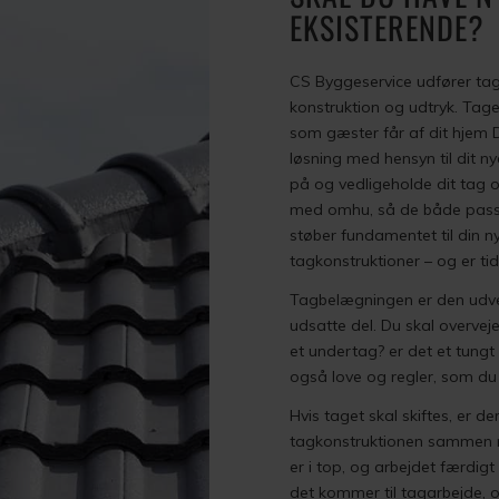
EKSISTERENDE?
CS Byggeservice udfører tag
konstruktion og udtryk. Tage
som gæster får af dit hjem D
løsning med hensyn til dit n
på og vedligeholde dit tag 
med omhu, så de både passer
støber fundamentet til din n
tagkonstruktioner – og er tide
Tagbelægningen er den udve
udsatte del. Du skal overvej
et undertag? er det et tung
også love og regler, som du
Hvis taget skal skiftes, er d
tagkonstruktionen sammen m
er i top, og arbejdet færdigt
det kommer til tagarbejde, og