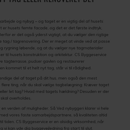
arbejde og nybyg – og taget er en vigtig del af husets
t er husets femte facade, og det er det første indtryk,
erfor er det også yderst vigtigt, at du vælger den rigtige
ye tag / tagrenovering. Der er meget at vinde ved at passe
og rygning løbende, og at du vælger nye tagmaterialer
 til husets konstruktion og arkitektur. CS Byggeservice
ye tagterrasse, pudser gavlen og restaurerer
n kommet til et helt nyt tag, står vi til rådighed.
ndige del af taget på dit hus, men også den mest
e flere ting, når du skal vælge tagbelægning: Kræver taget
t eller let tag? Hvad med tagets hældning? Desuden er der
 skal overholdes.
er en verden af muligheder. Så Ved nybyggeri klarer vi hele
ed vores faste samarbejdspartnere, så kvaliteten altid
 til tiden. CS Byggeservice er en alsidig virksomhed, når
 vi kan yde dig byggevejledning fra start til slut.