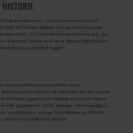
 HISTORIE
aren og visionær murer- og entreprenørvirksomhed.
i 2002 af Christian Skikkild, som på dette tidspunkt
virksomhed. I 2015 blev firmaet omdannet til ApS, og
ca. 5 ansatte. I dag er vi en af de førende håndværkere
redygtigt og forsvarligt byggeri.
r vi vores kunder med at realisere deres
, at bæredygtige metoder og materialer ikke blot gavner
t de kan løfte byggeriet på adskillige parametre såsom
 æstetik og økonomi. Derfor arbejder vi kontinuerligt og
res medarbejdere, bidrage til udviklingen og udfordre
dre, sundere og smukkere bygninger.