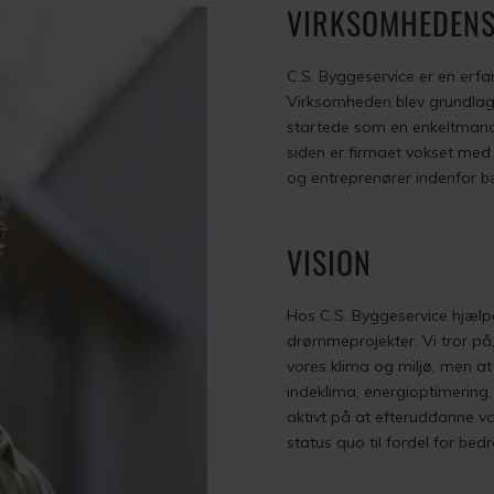
VIRKSOMHEDENS
C.S. Byggeservice er en erf
Virksomheden blev grundlagt 
startede som en enkeltmands
siden er firmaet vokset med 
og entreprenører indenfor bæ
VISION
Hos C.S. Byggeservice hjælpe
drømmeprojekter. Vi tror på
vores klima og miljø, men a
indeklima, energioptimering,
aktivt på at efteruddanne vo
status quo til fordel for be