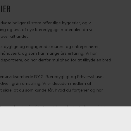
IER
rivate boliger til store offentlige byggerier, og vi
ing og test af nye bæredygtige materialer, da vi
 over alt andet.
ne, dygtige og engagerede murere og entreprenører,
 håndværk, og som har mange års erfaring. Vi har
dspartnere, og har derfor mulighed for at tilbyde en bred
enørvirksomhede B.Y.G. Bæredygtigt og Erhvervshuset
tive i grøn omstilling. Vi er desuden medlem af
t sikre, at du som kunde får, hvad du fortjener og har
 at vores kunder fra første møde og fortsat efter projektets
og behov mødt. Vi står til rådighed som dine eksperter,
e, og vi går til ethvert projekt, som var det vores sidste.