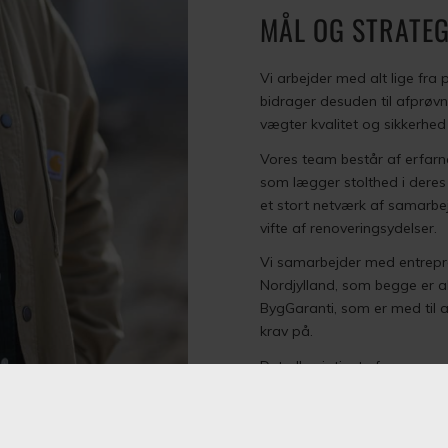
MÅL OG STRATEG
Vi arbejder med alt lige fra p
bidrager desuden til afprøvn
vægter kvalitet og sikkerhed
Vores team består af erfar
som lægger stolthed i deres
et stort netværk af samarbej
vifte af renoveringsydelser.
Vi samarbejder med entrepr
Nordjylland, som begge er ak
BygGaranti, som er med til a
krav på.
Det allervigtigste for os er,
afslutning får sine visioner 
rådgivere og sparringspartner